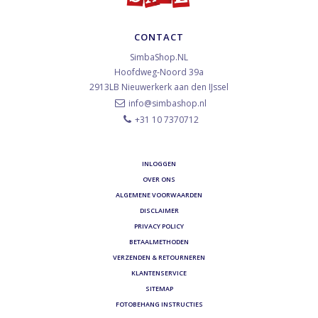
CONTACT
SimbaShop.NL
Hoofdweg-Noord 39a
2913LB
Nieuwerkerk aan den IJssel
info@simbashop.nl
+31 10 7370712
INLOGGEN
OVER ONS
ALGEMENE VOORWAARDEN
DISCLAIMER
PRIVACY POLICY
BETAALMETHODEN
VERZENDEN & RETOURNEREN
KLANTENSERVICE
SITEMAP
FOTOBEHANG INSTRUCTIES