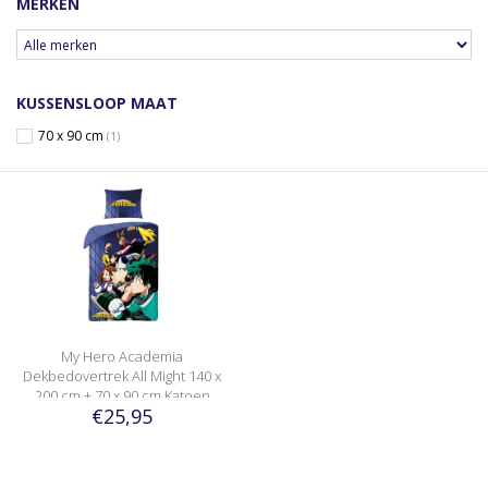
MERKEN
KUSSENSLOOP MAAT
70 x 90 cm
(1)
My Hero Academia
Dekbedovertrek All Might 140 x
200 cm + 70 x 90 cm Katoen
€25,95