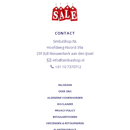
CONTACT
SimbaShop.NL
Hoofdweg-Noord 39a
2913LB
Nieuwerkerk aan den IJssel
info@simbashop.nl
+31 10 7370712
INLOGGEN
OVER ONS
ALGEMENE VOORWAARDEN
DISCLAIMER
PRIVACY POLICY
BETAALMETHODEN
VERZENDEN & RETOURNEREN
KLANTENSERVICE