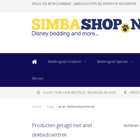
VEILIG EN BETROUWBAAR - AANGESLOTEN BIJ WEBSHOP KEURMERK
Beddengoed kinderen
Beddengoed Specials
Merken
VOOR 15:00 UUR BESTELD, MORGEN IN HUIS
VERZE
Home
/
Tags
/
ariel dekbedovertrek
Producten getagd met ariel
Sorteren 
dekbedovertrek