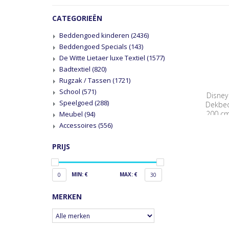
CATEGORIEËN
Beddengoed kinderen
(2436)
Beddengoed Specials
(143)
De Witte Lietaer luxe Textiel
(1577)
Badtextiel
(820)
Rugzak / Tassen
(1721)
School
(571)
Disney
Speelgoed
(288)
Dekbed
200 cm
Meubel
(94)
Accessoires
(556)
PRIJS
MIN: €
MAX: €
0
30
MERKEN