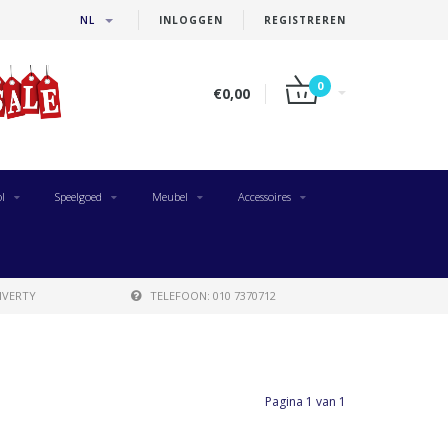
NL
INLOGGEN
REGISTREREN
0
€0,00
l
Speelgoed
Meubel
Accessoires
IVERTY
TELEFOON: 010 7370712
Pagina 1 van 1