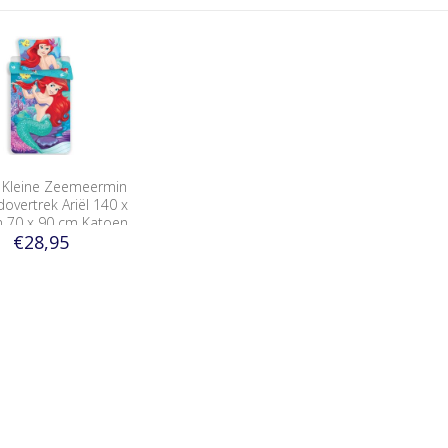
 Kleine Zeemeermin
overtrek Ariël 140 x
 70 x 90 cm Katoen
€28,95