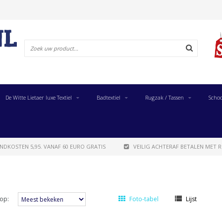
De Witte Lietaer luxe Textiel
Badtextiel
Rugzak / Tassen
Schoo
NDKOSTEN 5,95. VANAF 60 EURO GRATIS
VEILIG ACHTERAF BETALEN MET R
op:
Foto-tabel
Lijst