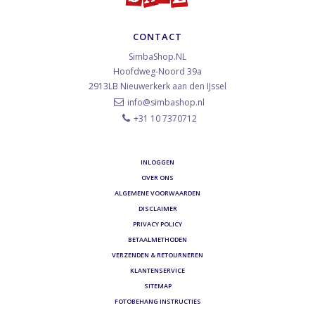
CONTACT
SimbaShop.NL
Hoofdweg-Noord 39a
2913LB
Nieuwerkerk aan den IJssel
info@simbashop.nl
+31 10 7370712
INLOGGEN
OVER ONS
ALGEMENE VOORWAARDEN
DISCLAIMER
PRIVACY POLICY
BETAALMETHODEN
VERZENDEN & RETOURNEREN
KLANTENSERVICE
SITEMAP
FOTOBEHANG INSTRUCTIES