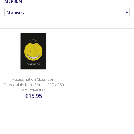
MERKEN
Assassination Classroom
Fleeceplaid Koro Sensei 130 x 160
cm Polyester
€15,95