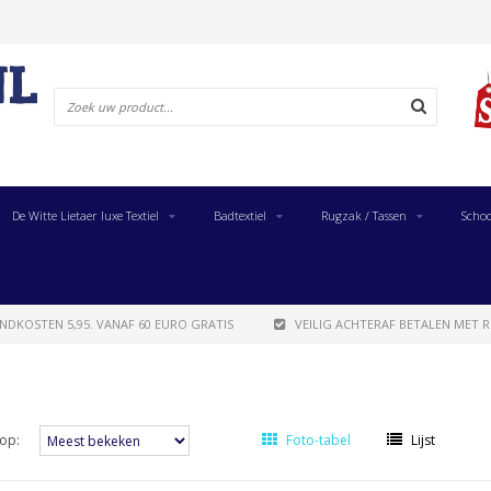
De Witte Lietaer luxe Textiel
Badtextiel
Rugzak / Tassen
Schoo
NDKOSTEN 5,95. VANAF 60 EURO GRATIS
VEILIG ACHTERAF BETALEN MET R
op:
Foto-tabel
Lijst