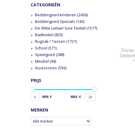
CATEGORIEËN
Beddengoed kinderen
(2436)
Beddengoed Specials
(143)
De Witte Lietaer luxe Textiel
(1577)
Badtextiel
(820)
Rugzak / Tassen
(1721)
School
(571)
Disney
Speelgoed
(288)
Dekbedo
1
Meubel
(94)
Accessoires
(556)
PRIJS
MIN: €
MAX: €
0
20
MERKEN