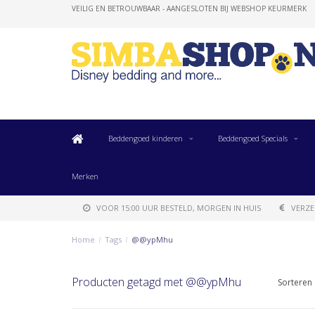
VEILIG EN BETROUWBAAR - AANGESLOTEN BIJ WEBSHOP KEURMERK
Beddengoed kinderen
Beddengoed Specials
Merken
VOOR 15:00 UUR BESTELD, MORGEN IN HUIS
VERZE
Home
/
Tags
/
@@ypMhu
Producten getagd met @@ypMhu
Sorteren 