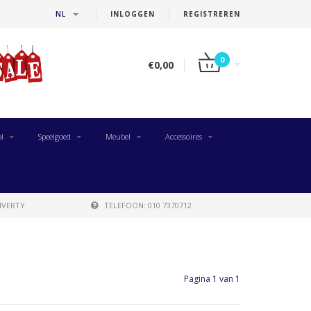
NL
INLOGGEN
REGISTREREN
0
€0,00
l
Speelgoed
Meubel
Accessoires
IVERTY
TELEFOON: 010 7370712
Pagina 1 van 1