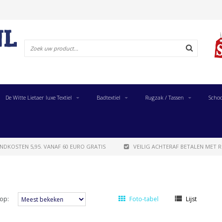
De Witte Lietaer luxe Textiel
Badtextiel
Rugzak / Tassen
Schoo
NDKOSTEN 5,95. VANAF 60 EURO GRATIS
VEILIG ACHTERAF BETALEN MET R
op:
Foto-tabel
Lijst