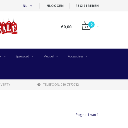
NL
INLOGGEN
REGISTREREN
0
€0,00
l
Speelgoed
Meubel
Accessoires
IVERTY
TELEFOON: 010 7370712
Pagina 1 van 1