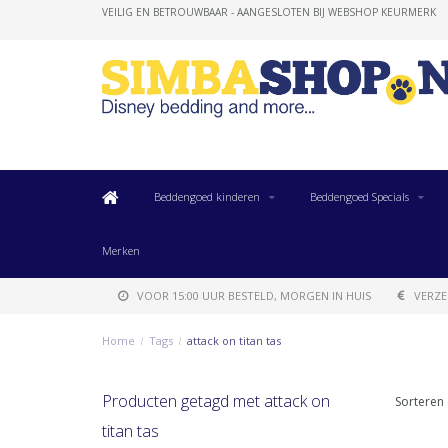
VEILIG EN BETROUWBAAR - AANGESLOTEN BIJ WEBSHOP KEURMERK
Beddengoed kinderen
Beddengoed Specials
Merken
VOOR 15:00 UUR BESTELD, MORGEN IN HUIS
VERZE
Home
/
Tags
/
attack on titan tas
Producten getagd met attack on
Sorteren 
titan tas