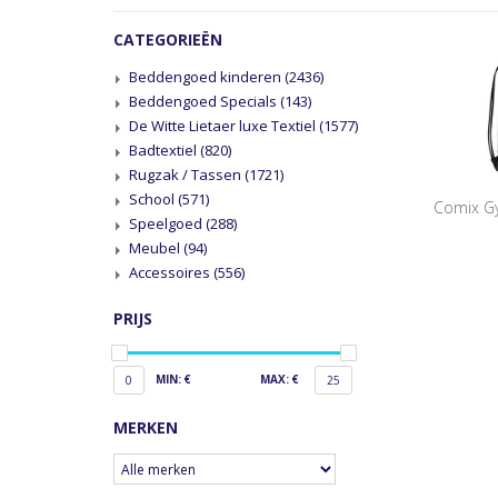
CATEGORIEËN
Beddengoed kinderen
(2436)
Beddengoed Specials
(143)
De Witte Lietaer luxe Textiel
(1577)
Badtextiel
(820)
Rugzak / Tassen
(1721)
School
(571)
Comix Gy
Speelgoed
(288)
Meubel
(94)
Accessoires
(556)
PRIJS
MIN: €
MAX: €
0
25
MERKEN