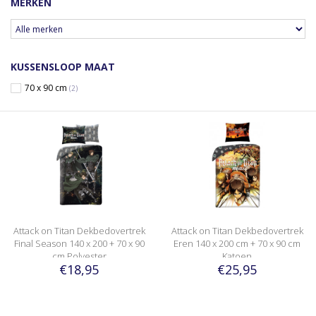
MERKEN
KUSSENSLOOP MAAT
70 x 90 cm
(2)
Attack on Titan Dekbedovertrek
Attack on Titan Dekbedovertrek
Final Season 140 x 200 + 70 x 90
Eren 140 x 200 cm + 70 x 90 cm
cm Polyester
Katoen
€18,95
€25,95