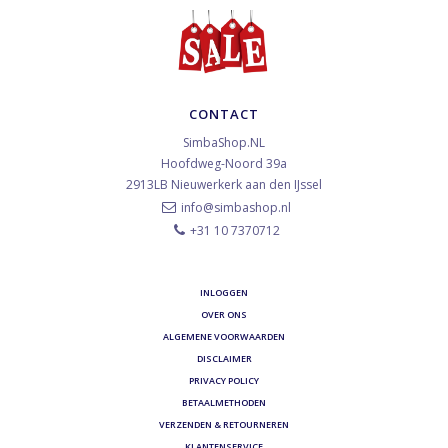
CONTACT
SimbaShop.NL
Hoofdweg-Noord 39a
2913LB
Nieuwerkerk aan den IJssel
info@simbashop.nl
+31 10 7370712
INLOGGEN
OVER ONS
ALGEMENE VOORWAARDEN
DISCLAIMER
PRIVACY POLICY
BETAALMETHODEN
VERZENDEN & RETOURNEREN
KLANTENSERVICE