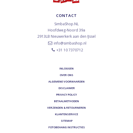
CONTACT
SimbaShop.NL
Hoofdweg-Noord 39a
2913LB
Nieuwerkerk aan den IJssel
info@simbashop.nl
+31 10 7370712
INLOGGEN
OVER ONS
ALGEMENE VOORWAARDEN
DISCLAIMER
PRIVACY POLICY
BETAALMETHODEN
VERZENDEN & RETOURNEREN
KLANTENSERVICE
SITEMAP
FOTOBEHANG INSTRUCTIES