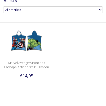
MERKEN
Marvel Avengers Poncho /
Badcape Action 50 x 115 Katoen
€14,95