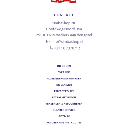
CONTACT
SimbaShop.NL
Hoofdweg-Noord 39a
2913LB
Nieuwerkerk aan den IJssel
info@simbashop.nl
+31 10 7370712
INLOGGEN
OVER ONS
ALGEMENE VOORWAARDEN
DISCLAIMER
PRIVACY POLICY
BETAALMETHODEN
VERZENDEN & RETOURNEREN
KLANTENSERVICE
SITEMAP
FOTOBEHANG INSTRUCTIES