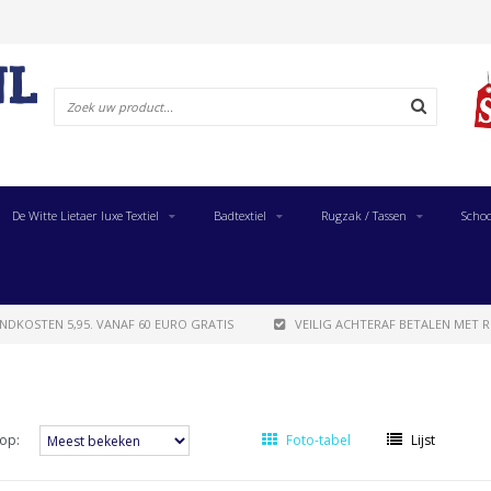
De Witte Lietaer luxe Textiel
Badtextiel
Rugzak / Tassen
Schoo
NDKOSTEN 5,95. VANAF 60 EURO GRATIS
VEILIG ACHTERAF BETALEN MET R
op:
Foto-tabel
Lijst