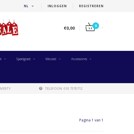
NL
INLOGGEN
REGISTREREN
0
€0,00
l
Speelgoed
Meubel
Accessoires
IVERTY
TELEFOON: 010 7370712
Pagina 1 van 1