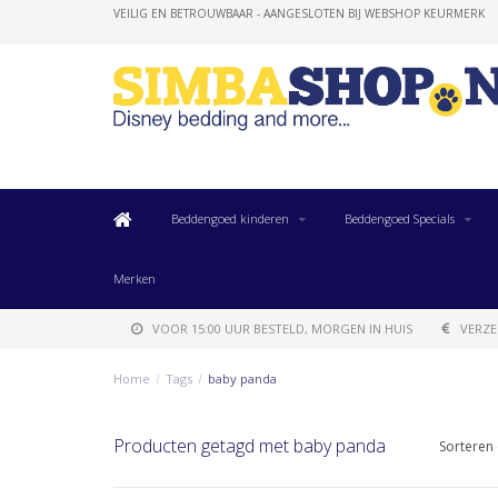
VEILIG EN BETROUWBAAR - AANGESLOTEN BIJ WEBSHOP KEURMERK
Beddengoed kinderen
Beddengoed Specials
Merken
VOOR 15:00 UUR BESTELD, MORGEN IN HUIS
VERZE
Home
/
Tags
/
baby panda
Producten getagd met baby panda
Sorteren 