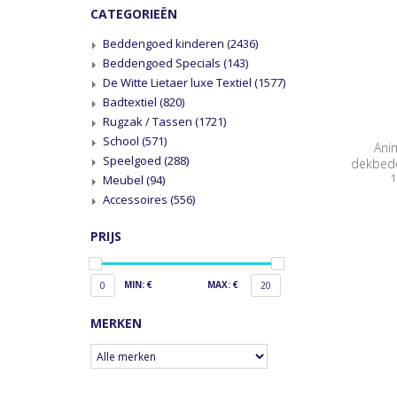
CATEGORIEËN
Beddengoed kinderen
(2436)
Beddengoed Specials
(143)
De Witte Lietaer luxe Textiel
(1577)
Badtextiel
(820)
Rugzak / Tassen
(1721)
School
(571)
Ani
Speelgoed
(288)
dekbedo
1
Meubel
(94)
Accessoires
(556)
PRIJS
MIN: €
MAX: €
0
20
MERKEN