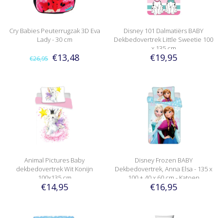
Cry Babies Peuterrugzak 3D Eva
Disney 101 Dalmatiërs BABY
Lady - 30 cm
Dekbedovertrek Little Sweetie 100
x 135 cm
€13,48
€19,95
€26,95
Animal Pictures Baby
Disney Frozen BABY
dekbedovertrek Wit Konijn
Dekbedovertrek, Anna Elsa - 135 x
100x135 cm
100 + 40 x 60 cm - Katoen
€14,95
€16,95