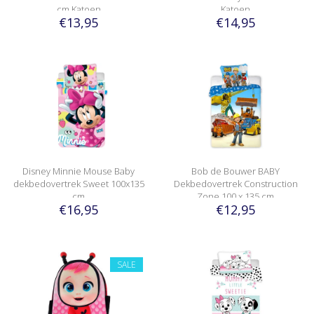
cm Katoen
Katoen
€13,95
€14,95
Disney Minnie Mouse Baby
Bob de Bouwer BABY
dekbedovertrek Sweet 100x135
Dekbedovertrek Construction
cm
Zone 100 x 135 cm
€16,95
€12,95
SALE