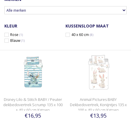
KLEUR
KUSSENSLOOP MAAT
Rose
40 x 60 cm
(1)
(8)
Blauw
(1)
Disney Lilo & Stitch BABY / Peuter
Animal Pictures BABY
dekbedovertrek Scrump 135 x 100
Dekbedovertrek, Konijntjes 135 x
+ 40 x 60 cm Katoen
100 + 40 x 60 cm Katoen
€16,95
€13,95