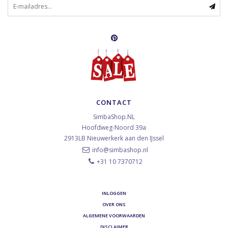
CONTACT
SimbaShop.NL
Hoofdweg-Noord 39a
2913LB
Nieuwerkerk aan den IJssel
info@simbashop.nl
+31 10 7370712
INLOGGEN
OVER ONS
ALGEMENE VOORWAARDEN
DISCLAIMER