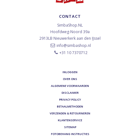
CONTACT
SimbaShop.NL
Hoofdweg-Noord 39a
2913LB
Nieuwerkerk aan den IJssel
info@simbashop.nl
+31 10 7370712
INLOGGEN
OVER ONS
ALGEMENE VOORWAARDEN
DISCLAIMER
PRIVACY POLICY
BETAALMETHODEN
VERZENDEN & RETOURNEREN
KLANTENSERVICE
SITEMAP
FOTOBEHANG INSTRUCTIES