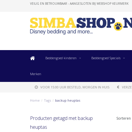
VEILIG EN BETROUWBAAR - AANGESLOTEN BIJ WEBSHOP KEURMERK
Beddengoed kinderen
Beddengoed Specials
Merken
VOOR 15:00 UUR BESTELD, MORGEN IN HUIS
VERZE
Home
/
Tags
/
backup heuptas
Producten getagd met backup
Sorteren 
heuptas