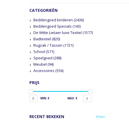
CATEGORIEËN
Beddengoed kinderen
(2436)
Beddengoed Specials
(143)
De Witte Lietaer luxe Textiel
(1577)
Badtextiel
(820)
Rugzak / Tassen
(1721)
School
(571)
Speelgoed
(288)
Meubel
(94)
Accessoires
(556)
PRIJS
MIN: €
MAX: €
0
5
RECENT BEKEKEN
Wissen