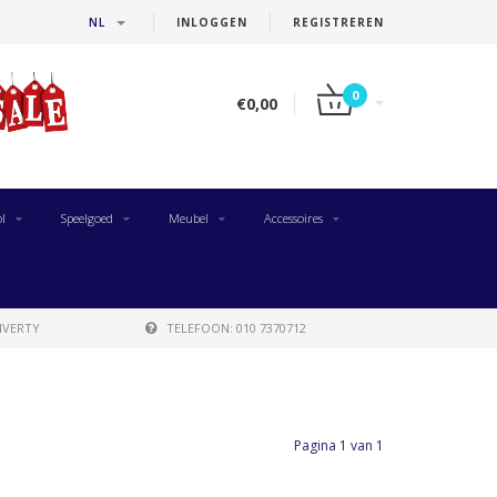
NL
INLOGGEN
REGISTREREN
0
€0,00
l
Speelgoed
Meubel
Accessoires
IVERTY
TELEFOON: 010 7370712
Pagina 1 van 1