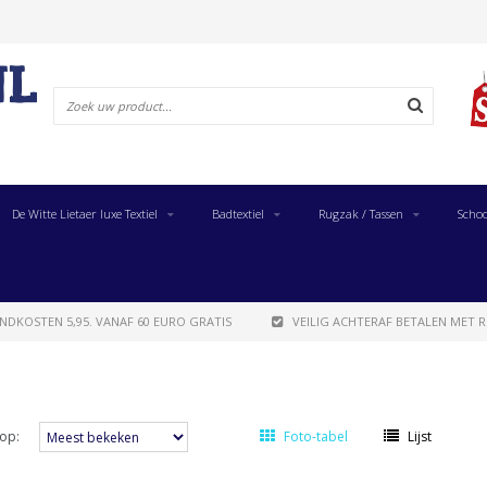
De Witte Lietaer luxe Textiel
Badtextiel
Rugzak / Tassen
Schoo
NDKOSTEN 5,95. VANAF 60 EURO GRATIS
VEILIG ACHTERAF BETALEN MET R
op:
Foto-tabel
Lijst