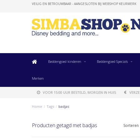
VEILIG EN BETROUWBAAR - AANGESLOTEN BIJ WEBSHOP KEURMERK
Beddengoed kinderen
Beddengoed Specials
Merken
VOOR 15:00 UUR BESTELD, MORGEN IN HUIS
VERZE
Home
/
Tags
/
badjas
Producten getagd met badjas
Sorteren 