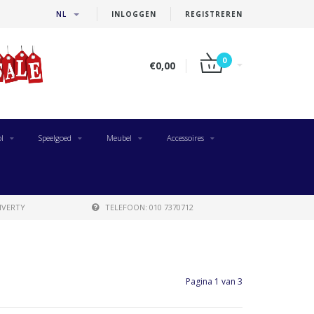
NL
INLOGGEN
REGISTREREN
0
€0,00
l
Speelgoed
Meubel
Accessoires
IVERTY
TELEFOON: 010 7370712
Pagina 1 van 3