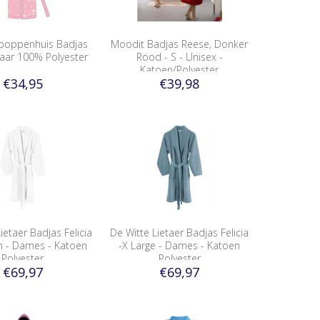
poppenhuis Badjas
Moodit Badjas Reese, Donker
jaar 100% Polyester
Rood - S - Unisex -
Katoen/Polyester
€34,95
€39,98
ietaer Badjas Felicia
De Witte Lietaer Badjas Felicia
 - Dames - Katoen
-X Large - Dames - Katoen
Polyester
Polyester
€69,97
€69,97