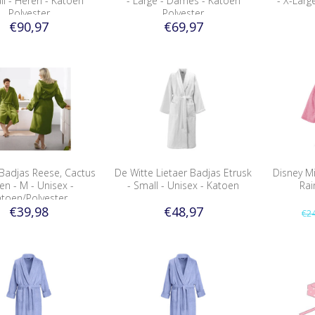
ll - Heren - Katoen
- Large - Dames - Katoen
- X-Larg
Polyester
Polyester
€90,97
€69,97
Badjas Reese, Cactus
De Witte Lietaer Badjas Etrusk
Disney M
en - M - Unisex -
- Small - Unisex - Katoen
Rai
toen/Polyester
€39,98
€48,97
€24