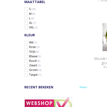
- Sma
MAATTABEL
S
(10)
M
(8)
L
(9)
XL
(7)
XXL
(5)
KLEUR
Wit
(7)
Rose
(3)
Grijs
(6)
Blauw
(5)
Moodit 
Rood
(8)
gro
Zwart
(3)
Ka
Groen
(4)
Taupe
(1)
RECENT BEKEKEN
Wissen