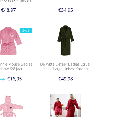
e - Unisex - Katoen
€48,97
€34,95
SALE
innie Mouse Badjas
De Witte Lietaer Badjas Etrusk
nbow 6/8 jaar
Khaki Large Unisex Katoen
€16,95
€49,98
,95