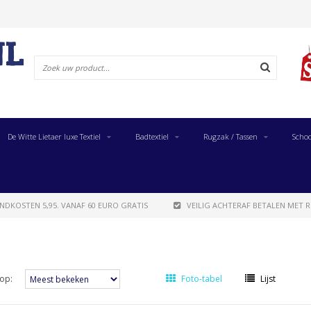
De Witte Lietaer luxe Textiel
Badtextiel
Rugzak / Tassen
Schoo
NDKOSTEN 5,95. VANAF 60 EURO GRATIS
VEILIG ACHTERAF BETALEN MET R
op:
Foto-tabel
Lijst