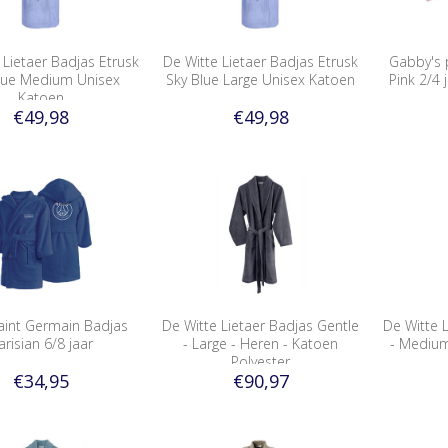
 Lietaer Badjas Etrusk
De Witte Lietaer Badjas Etrusk
Gabby's 
lue Medium Unisex
Sky Blue Large Unisex Katoen
Pink 2/4 
Katoen
€49,98
€49,98
Saint Germain Badjas
De Witte Lietaer Badjas Gentle
De Witte L
arisian 6/8 jaar
- Large - Heren - Katoen
- Medium
Polyester
€34,95
€90,97