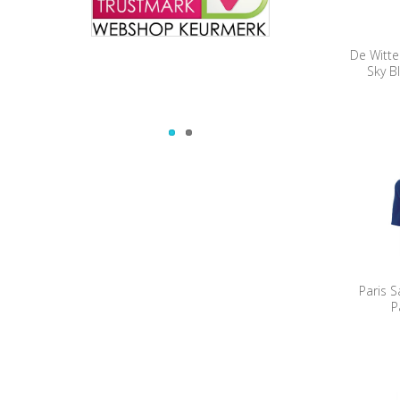
De Witte
Sky B
Paris 
P