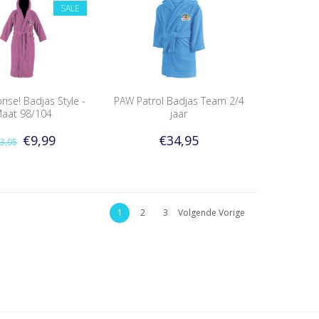
SALE
rise! Badjas Style -
PAW Patrol Badjas Team 2/4
aat 98/104
jaar
€9,99
€34,95
3,95
1
2
3
Volgende Vorige