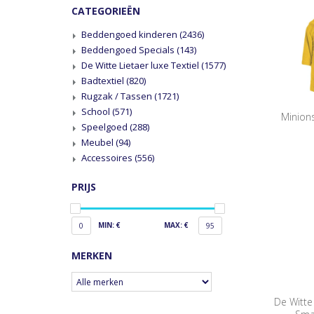
CATEGORIEËN
Beddengoed kinderen
(2436)
Beddengoed Specials
(143)
De Witte Lietaer luxe Textiel
(1577)
Badtextiel
(820)
Rugzak / Tassen
(1721)
School
(571)
Minion
Speelgoed
(288)
Meubel
(94)
Accessoires
(556)
PRIJS
MIN: €
MAX: €
0
95
MERKEN
De Witte