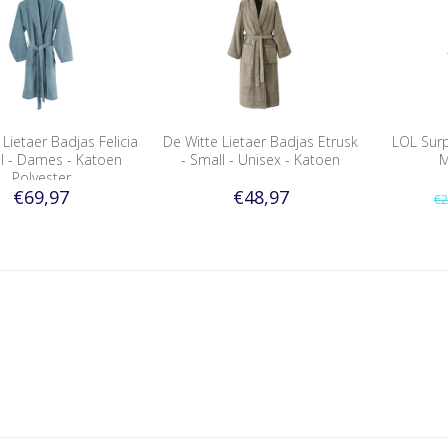
 Lietaer Badjas Felicia
De Witte Lietaer Badjas Etrusk
LOL Surp
ll - Dames - Katoen
- Small - Unisex - Katoen
M
Polyester
€69,97
€48,97
€2