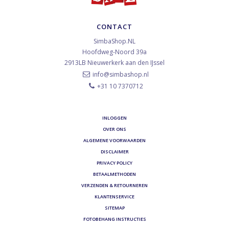
CONTACT
SimbaShop.NL
Hoofdweg-Noord 39a
2913LB
Nieuwerkerk aan den IJssel
info@simbashop.nl
+31 10 7370712
INLOGGEN
OVER ONS
ALGEMENE VOORWAARDEN
DISCLAIMER
PRIVACY POLICY
BETAALMETHODEN
VERZENDEN & RETOURNEREN
KLANTENSERVICE
SITEMAP
FOTOBEHANG INSTRUCTIES