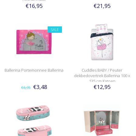
Zwanenmeer
€16,95
€21,95
SALE
Ballerina Portemonnee Ballerina
Cuddles BABY / Peuter
dekbedovertrek Ballerina 100 x
135 cm Katoen
€3,48
€12,95
€6,95