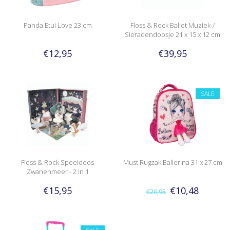
Panda Etui Love 23 cm
Floss & Rock Ballet Muziek-/
Sieradendoosje 21 x 15 x 12 cm
€12,95
€39,95
SALE
Floss & Rock Speeldoos
Must Rugzak Ballerina 31 x 27 cm
Zwanenmeer - 2 in 1
€15,95
€10,48
€20,95