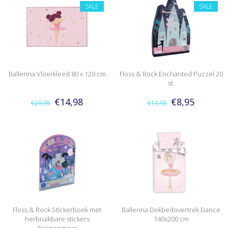
SALE
SALE
Ballerina Vloerkleed 80 x 120 cm
Floss & Rock Enchanted Puzzel 20
st.
€14,98
€8,95
€29,95
€13,95
Floss & Rock Stickerboek met
Ballerina Dekbedovertrek Dance
herbruikbare stickers
140x200 cm