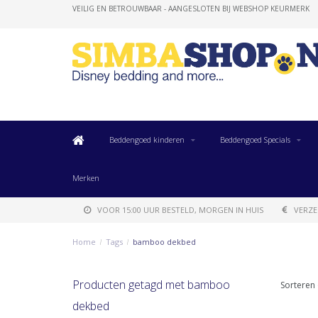
VEILIG EN BETROUWBAAR - AANGESLOTEN BIJ WEBSHOP KEURMERK
Beddengoed kinderen
Beddengoed Specials
Merken
VOOR 15:00 UUR BESTELD, MORGEN IN HUIS
VERZE
Home
/
Tags
/
bamboo dekbed
Producten getagd met bamboo
Sorteren 
dekbed