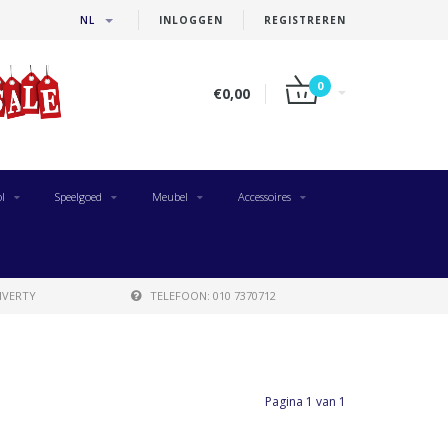
NL
INLOGGEN
REGISTREREN
0
€0,00
l
Speelgoed
Meubel
Accessoires
IVERTY
TELEFOON: 010 7370712
Pagina 1 van 1