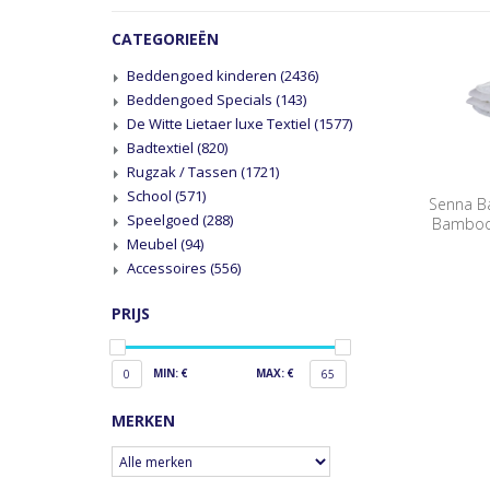
CATEGORIEËN
Beddengoed kinderen
(2436)
Beddengoed Specials
(143)
De Witte Lietaer luxe Textiel
(1577)
Badtextiel
(820)
Rugzak / Tassen
(1721)
School
(571)
Senna B
Speelgoed
(288)
Bamboo 
Meubel
(94)
Accessoires
(556)
PRIJS
MIN: €
MAX: €
0
65
MERKEN