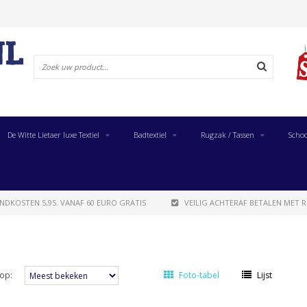
De Witte Lietaer luxe Textiel
Badtextiel
Rugzak / Tassen
Schoo
NDKOSTEN 5,95. VANAF 60 EURO GRATIS
VEILIG ACHTERAF BETALEN MET R
op:
Foto-tabel
Lijst