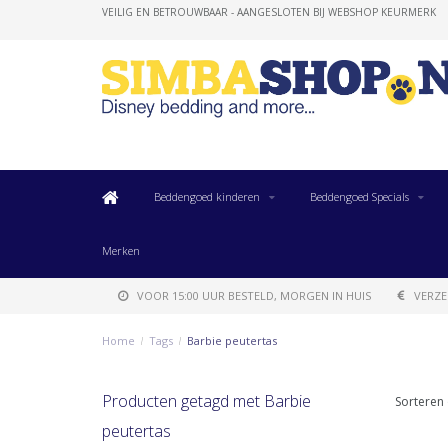
VEILIG EN BETROUWBAAR - AANGESLOTEN BIJ WEBSHOP KEURMERK
Beddengoed kinderen
Beddengoed Specials
Merken
VOOR 15:00 UUR BESTELD, MORGEN IN HUIS
VERZE
Home
/
Tags
/
Barbie peutertas
Producten getagd met Barbie
Sorteren 
peutertas