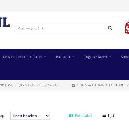
De Witte Lietaer luxe Textiel
Badtextiel
Rugzak / Tassen
Schoo
NDKOSTEN 5,95. VANAF 60 EURO GRATIS
VEILIG ACHTERAF BETALEN MET R
op:
Foto-tabel
Lijst