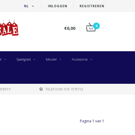
NL
INLOGGEN
REGISTREREN
0
€0,00
l
Speelgoed
Meubel
Accessoires
IVERTY
TELEFOON: 010 7370712
Pagina 1 van 1