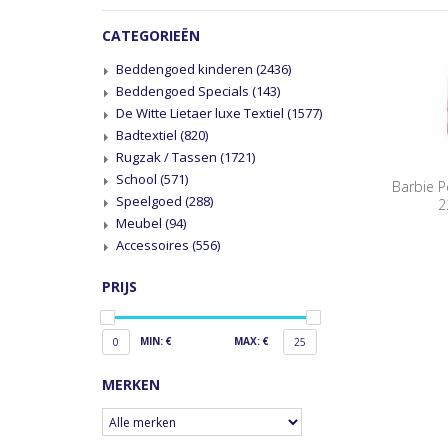
CATEGORIEËN
Beddengoed kinderen
(2436)
Beddengoed Specials
(143)
De Witte Lietaer luxe Textiel
(1577)
Badtextiel
(820)
Rugzak / Tassen
(1721)
School
(571)
Barbie P
Speelgoed
(288)
2
Meubel
(94)
Accessoires
(556)
PRIJS
MIN: €
MAX: €
0
25
MERKEN