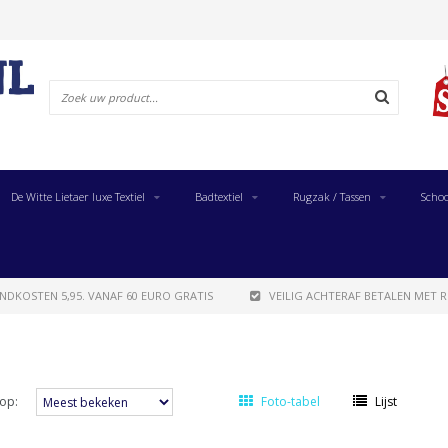
De Witte Lietaer luxe Textiel
Badtextiel
Rugzak / Tassen
Schoo
NDKOSTEN 5,95. VANAF 60 EURO GRATIS
VEILIG ACHTERAF BETALEN MET R
op:
Foto-tabel
Lijst