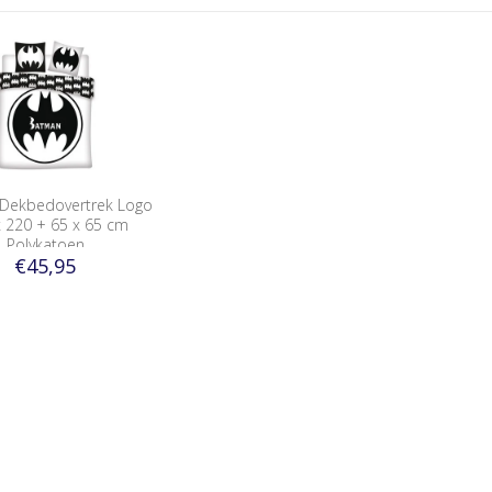
Dekbedovertrek Logo
x 220 + 65 x 65 cm
Polykatoen
€45,95