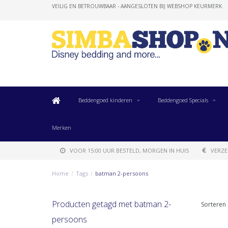
VEILIG EN BETROUWBAAR - AANGESLOTEN BIJ WEBSHOP KEURMERK
Beddengoed kinderen
Beddengoed Specials
Merken
VOOR 15:00 UUR BESTELD, MORGEN IN HUIS
VERZE
Home
/
Tags
/
batman 2-persoons
Producten getagd met batman 2-
Sorteren 
persoons