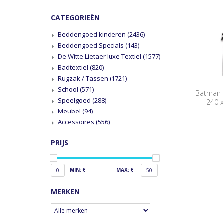
CATEGORIEËN
Beddengoed kinderen
(2436)
Beddengoed Specials
(143)
De Witte Lietaer luxe Textiel
(1577)
Badtextiel
(820)
Rugzak / Tassen
(1721)
School
(571)
Batman 
Speelgoed
(288)
240 
Meubel
(94)
Accessoires
(556)
PRIJS
MIN: €
MAX: €
0
50
MERKEN