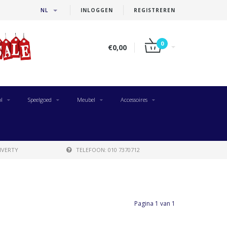
NL
INLOGGEN
REGISTREREN
0
€0,00
l
Speelgoed
Meubel
Accessoires
IVERTY
TELEFOON: 010 7370712
Pagina 1 van 1