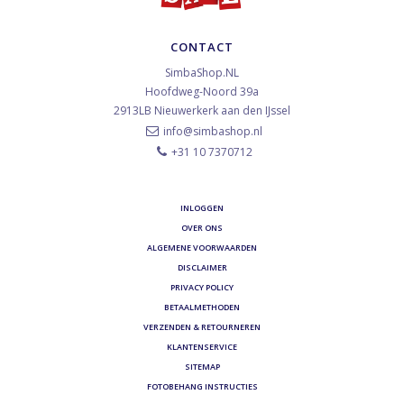
CONTACT
SimbaShop.NL
Hoofdweg-Noord 39a
2913LB
Nieuwerkerk aan den IJssel
info@simbashop.nl
+31 10 7370712
INLOGGEN
OVER ONS
ALGEMENE VOORWAARDEN
DISCLAIMER
PRIVACY POLICY
BETAALMETHODEN
VERZENDEN & RETOURNEREN
KLANTENSERVICE
SITEMAP
FOTOBEHANG INSTRUCTIES