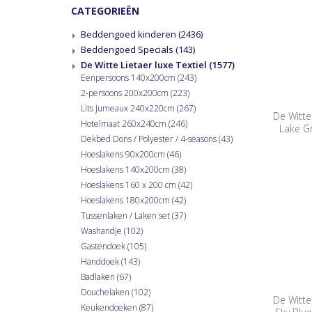
CATEGORIEËN
Beddengoed kinderen
(2436)
Beddengoed Specials
(143)
De Witte Lietaer luxe Textiel
(1577)
Eenpersoons 140x200cm
(243)
2-persoons 200x200cm
(223)
Lits Jumeaux 240x220cm
(267)
De Witte
Hotelmaat 260x240cm
(246)
Lake G
Dekbed Dons / Polyester / 4-seasons
(43)
Hoeslakens 90x200cm
(46)
Hoeslakens 140x200cm
(38)
Hoeslakens 160 x 200 cm
(42)
Hoeslakens 180x200cm
(42)
Tussenlaken / Laken set
(37)
Washandje
(102)
Gastendoek
(105)
Handdoek
(143)
Badlaken
(67)
Douchelaken
(102)
De Witte
Keukendoeken
(87)