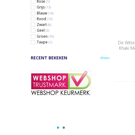
Rose
(1)
Grijs
(13)
Blauw
(14)
Rood
(13)
Zwart
(6)
Geel
(5)
Groen
(19)
Taupe
De Witte
(1)
Khaki M
RECENT BEKEKEN
Wissen