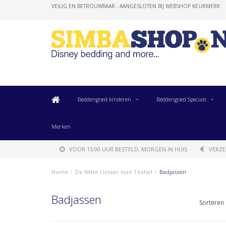
VEILIG EN BETROUWBAAR - AANGESLOTEN BIJ WEBSHOP KEURMERK
Beddengoed kinderen
Beddengoed Specials
Merken
VOOR 15:00 UUR BESTELD, MORGEN IN HUIS
VERZE
Home
/
De Witte Lietaer luxe Textiel
/
Badjassen
Badjassen
Sorteren 