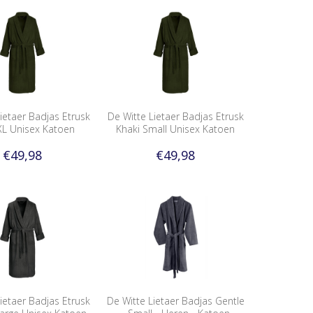
ietaer Badjas Etrusk
De Witte Lietaer Badjas Etrusk
XL Unisex Katoen
Khaki Small Unisex Katoen
€49,98
€49,98
ietaer Badjas Etrusk
De Witte Lietaer Badjas Gentle