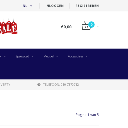
NL
INLOGGEN
REGISTREREN
0
€0,00
l
Speelgoed
Meubel
Accessoires
IVERTY
TELEFOON: 010 7370712
Pagina 1 van 5