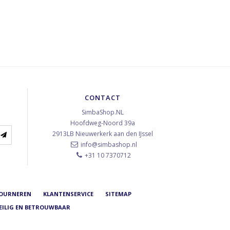
CONTACT
SimbaShop.NL
Hoofdweg-Noord 39a
2913LB
Nieuwerkerk aan den IJssel
info@simbashop.nl
+31 10 7370712
TOURNEREN
KLANTENSERVICE
SITEMAP
EILIG EN BETROUWBAAR