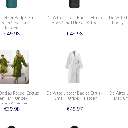
 Lietaer Badjas Etrusk
De Witte Lietaer Badjas Etrusk
De Witte L
Green Small Unisex
Ebony Small Unisex Katoen
Ebony L
Katoen
€49,98
€49,98
Badjas Reese, Cactus
De Witte Lietaer Badjas Etrusk
De Witte L
en - M - Unisex -
- Small - Unisex - Katoen
- Medium
toen/Polyester
€39,98
€48,97