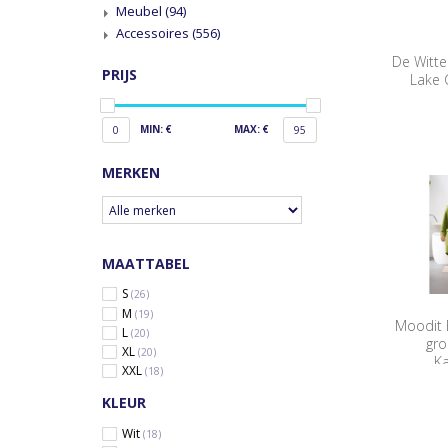
Meubel
(94)
Accessoires
(556)
De Witte
PRIJS
Lake 
MIN: €
MAX: €
0
95
MERKEN
MAATTABEL
S
(26)
M
(19)
Moodit 
L
(20)
gro
XL
(20)
Ka
XXL
(18)
KLEUR
Wit
(18)