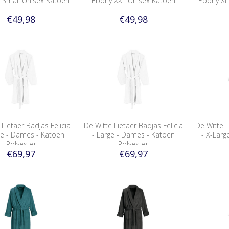
e Small Unisex Katoen
Ebony XXL Unisex Katoen
Ebony XL
€49,98
€49,98
 Lietaer Badjas Felicia
De Witte Lietaer Badjas Felicia
De Witte L
ge - Dames - Katoen
- Large - Dames - Katoen
- X-Larg
Polyester
Polyester
€69,97
€69,97