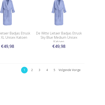
ietaer Badjas Etrusk
De Witte Lietaer Badjas Etrusk
e XL Unisex Katoen
Sky Blue Medium Unisex
Katoen
€49,98
€49,98
1
2
3
4
5
Volgende Vorige