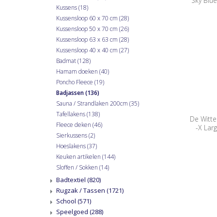
Sky Blu
Kussens
(18)
Kussensloop 60 x 70 cm
(28)
Kussensloop 50 x 70 cm
(26)
Kussensloop 63 x 63 cm
(28)
Kussensloop 40 x 40 cm
(27)
Badmat
(128)
Hamam doeken
(40)
Poncho Fleece
(19)
Badjassen
(136)
Sauna / Strandlaken 200cm
(35)
Tafellakens
(138)
De Witte
Fleece deken
(46)
-X Lar
Sierkussens
(2)
Hoeslakens
(37)
Keuken artikelen
(144)
Sloffen / Sokken
(14)
Badtextiel
(820)
Rugzak / Tassen
(1721)
School
(571)
Speelgoed
(288)