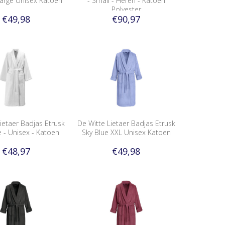
arge Unisex Katoen
- Small - Heren - Katoen
Polyester
€49,98
€90,97
ietaer Badjas Etrusk
De Witte Lietaer Badjas Etrusk
e - Unisex - Katoen
Sky Blue XXL Unisex Katoen
€48,97
€49,98