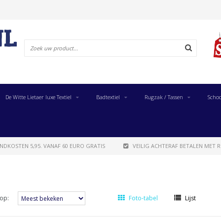
De Witte Lietaer luxe Textiel
Badtextiel
Rugzak / Tassen
Schoo
NDKOSTEN 5,95. VANAF 60 EURO GRATIS
VEILIG ACHTERAF BETALEN MET R
op:
Foto-tabel
Lijst