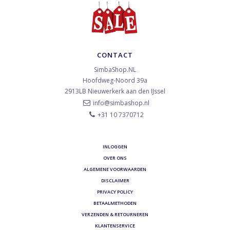
CONTACT
SimbaShop.NL
Hoofdweg-Noord 39a
2913LB
Nieuwerkerk aan den IJssel
info@simbashop.nl
+31 10 7370712
INLOGGEN
OVER ONS
ALGEMENE VOORWAARDEN
DISCLAIMER
PRIVACY POLICY
BETAALMETHODEN
VERZENDEN & RETOURNEREN
KLANTENSERVICE