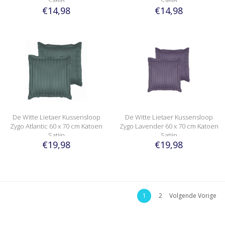
Satijn
Satijn
€14,98
€14,98
De Witte Lietaer Kussensloop
De Witte Lietaer Kussensloop
Zygo Atlantic 60 x 70 cm Katoen
Zygo Lavender 60 x 70 cm Katoen
Satijn
Satijn
€19,98
€19,98
1
2
Volgende Vorige