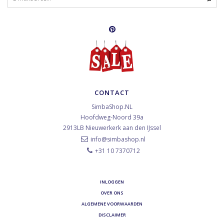
CONTACT
SimbaShop.NL
Hoofdweg-Noord 39a
2913LB
Nieuwerkerk aan den IJssel
info@simbashop.nl
+31 10 7370712
INLOGGEN
OVER ONS
ALGEMENE VOORWAARDEN
DISCLAIMER