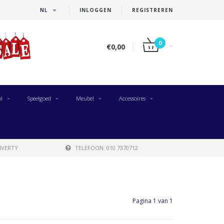
NL
INLOGGEN
REGISTREREN
0
€0,00
l
Speelgoed
Meubel
Accessoires
IVERTY
TELEFOON: 010 7370712
Pagina 1 van 1