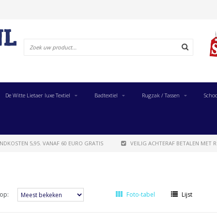
De Witte Lietaer luxe Textiel
Badtextiel
Rugzak / Tassen
Schoo
NDKOSTEN 5,95. VANAF 60 EURO GRATIS
VEILIG ACHTERAF BETALEN MET R
op:
Foto-tabel
Lijst