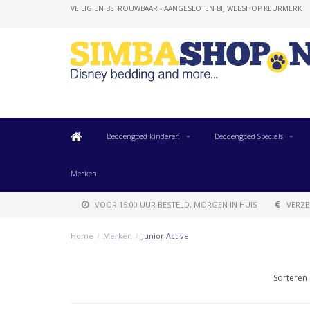
VEILIG EN BETROUWBAAR - AANGESLOTEN BIJ WEBSHOP KEURMERK
Beddengoed kinderen
Beddengoed Specials
Merken
VOOR 15:00 UUR BESTELD, MORGEN IN HUIS
VERZE
Home
/
Merken
/
Junior Active
Sorteren 