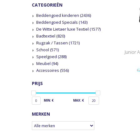
CATEGORIEËN
Beddengoed kinderen
(2436)
Beddengoed Specials
(143)
De Witte Lietaer luxe Textiel
(1577)
Badtextiel
(820)
Rugzak / Tassen
(1721)
School
(571)
Junior 
Speelgoed
(288)
Meubel
(94)
€
Accessoires
(556)
PRIJS
MIN: €
MAX: €
0
20
MERKEN