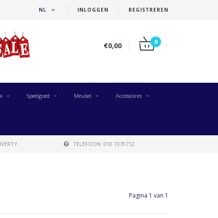
NL
INLOGGEN
REGISTREREN
0
€0,00
l
Speelgoed
Meubel
Accessoires
IVERTY
TELEFOON: 010 7370712
Pagina 1 van 1