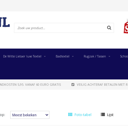
De Witte Lietaer luxe Textiel
Badtextiel
Rugzak / Tassen
Schoo
NDKOSTEN 5,95. VANAF 60 EURO GRATIS
VEILIG ACHTERAF BETALEN MET R
op:
Foto-tabel
Lijst