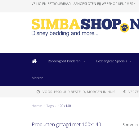
VEILIG EN BETROUWBAAR - AANGESLOTEN BIJ WEBSHOP KEURMERK
Beddengoed kinderen
Beddengoed Specials
Merken
VOOR 15:00 UUR BESTELD, MORGEN IN HUIS
VERZE
Home
/
Tags
/
100x140
Producten getagd met 100x140
Sorteren 