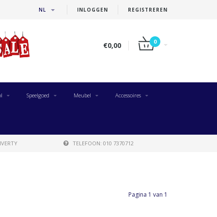
NL
INLOGGEN
REGISTREREN
0
€0,00
l
Speelgoed
Meubel
Accessoires
IVERTY
TELEFOON: 010 7370712
Pagina 1 van 1