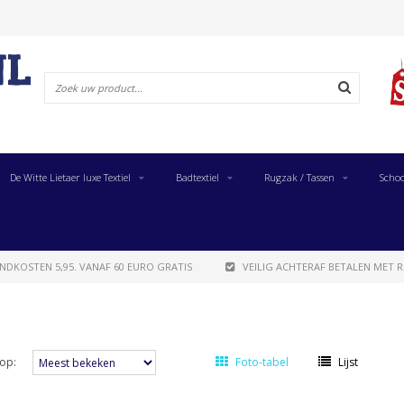
De Witte Lietaer luxe Textiel
Badtextiel
Rugzak / Tassen
Schoo
NDKOSTEN 5,95. VANAF 60 EURO GRATIS
VEILIG ACHTERAF BETALEN MET R
op:
Foto-tabel
Lijst