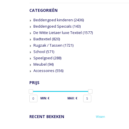
CATEGORIEËN
Beddengoed kinderen
(2436)
Beddengoed Specials
(143)
De Witte Lietaer luxe Textiel
(1577)
Badtextiel
(820)
Rugzak / Tassen
(1721)
School
(571)
Speelgoed
(288)
Meubel
(94)
Accessoires
(556)
PRIJS
MIN: €
MAX: €
0
5
RECENT BEKEKEN
Wissen