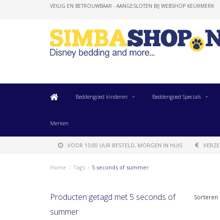
VEILIG EN BETROUWBAAR - AANGESLOTEN BIJ WEBSHOP KEURMERK
Beddengoed kinderen
Beddengoed Specials
Merken
VOOR 15:00 UUR BESTELD, MORGEN IN HUIS
VERZE
Home
/
Tags
/
5 seconds of summer
Producten getagd met 5 seconds of
Sorteren 
summer