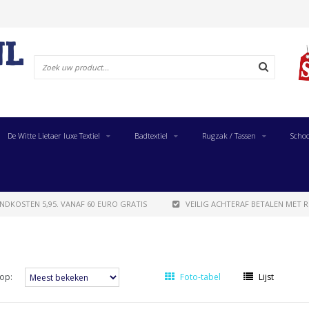
De Witte Lietaer luxe Textiel
Badtextiel
Rugzak / Tassen
Schoo
NDKOSTEN 5,95. VANAF 60 EURO GRATIS
VEILIG ACHTERAF BETALEN MET R
op:
Foto-tabel
Lijst