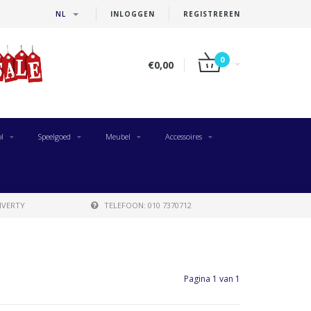
NL
INLOGGEN
REGISTREREN
0
€0,00
l
Speelgoed
Meubel
Accessoires
IVERTY
TELEFOON: 010 7370712
Pagina 1 van 1