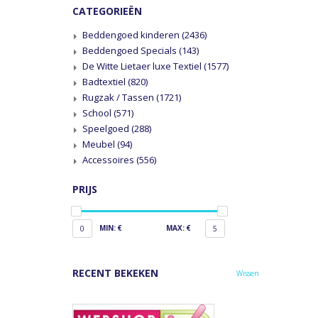
CATEGORIEËN
Beddengoed kinderen
(2436)
Beddengoed Specials
(143)
De Witte Lietaer luxe Textiel
(1577)
Badtextiel
(820)
Rugzak / Tassen
(1721)
School
(571)
Speelgoed
(288)
Meubel
(94)
Accessoires
(556)
PRIJS
MIN: €
MAX: €
0
5
RECENT BEKEKEN
Wissen