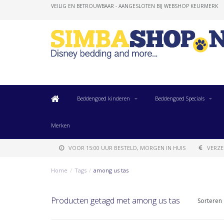
VEILIG EN BETROUWBAAR - AANGESLOTEN BIJ WEBSHOP KEURMERK
Beddengoed kinderen
Beddengoed Specials
Merken
VOOR 15:00 UUR BESTELD, MORGEN IN HUIS
VERZE
Home
/
Tags
/
among us tas
Producten getagd met among us tas
Sorteren 