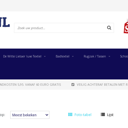
De Witte Lietaer luxe Textiel
Badtextiel
Rugzak / Tassen
Schoo
NDKOSTEN 5,95. VANAF 60 EURO GRATIS
VEILIG ACHTERAF BETALEN MET R
op:
Foto-tabel
Lijst