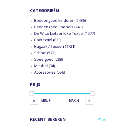
CATEGORIEËN
Beddengoed kinderen
(2436)
Beddengoed Specials
(143)
De Witte Lietaer luxe Textiel
(1577)
Badtextiel
(820)
Rugzak / Tassen
(1721)
School
(571)
Speelgoed
(288)
Meubel
(94)
Accessoires
(556)
PRIJS
MIN: €
MAX: €
0
5
RECENT BEKEKEN
Wissen