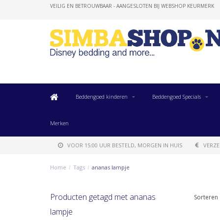
VEILIG EN BETROUWBAAR - AANGESLOTEN BIJ WEBSHOP KEURMERK
Beddengoed kinderen
Beddengoed Specials
Merken
VOOR 15:00 UUR BESTELD, MORGEN IN HUIS
VERZE
Home
/
Tags
/
ananas lampje
Producten getagd met ananas
Sorteren 
lampje