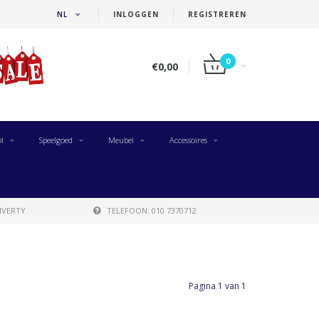
NL
INLOGGEN
REGISTREREN
0
€0,00
l
Speelgoed
Meubel
Accessoires
IVERTY
TELEFOON: 010 7370712
Pagina 1 van 1