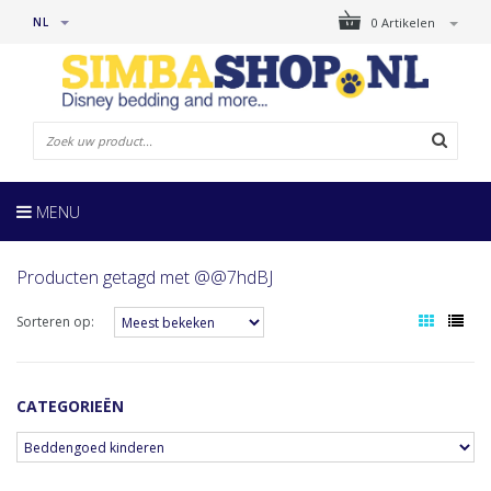
NL
0 Artikelen
MENU
Producten getagd met @@7hdBJ
Sorteren op:
CATEGORIEËN