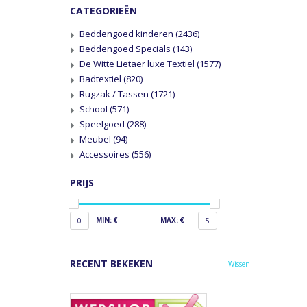
CATEGORIEËN
Beddengoed kinderen
(2436)
Beddengoed Specials
(143)
De Witte Lietaer luxe Textiel
(1577)
Badtextiel
(820)
Rugzak / Tassen
(1721)
School
(571)
Speelgoed
(288)
Meubel
(94)
Accessoires
(556)
PRIJS
MIN: €
MAX: €
0
5
RECENT BEKEKEN
Wissen