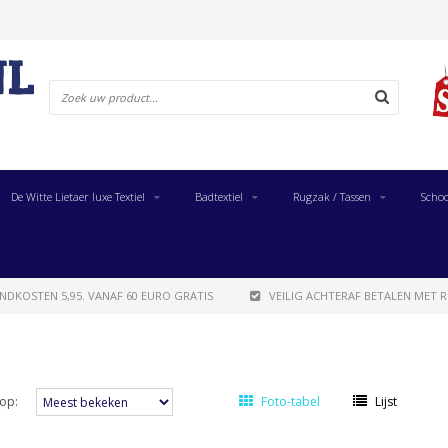
De Witte Lietaer luxe Textiel
Badtextiel
Rugzak / Tassen
Schoo
NDKOSTEN 5,95. VANAF 60 EURO GRATIS
VEILIG ACHTERAF BETALEN MET R
op:
Foto-tabel
Lijst