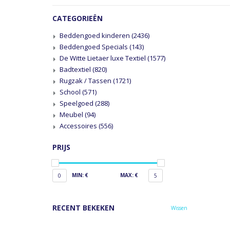
CATEGORIEËN
Beddengoed kinderen
(2436)
Beddengoed Specials
(143)
De Witte Lietaer luxe Textiel
(1577)
Badtextiel
(820)
Rugzak / Tassen
(1721)
School
(571)
Speelgoed
(288)
Meubel
(94)
Accessoires
(556)
PRIJS
MIN: €
MAX: €
0
5
RECENT BEKEKEN
Wissen