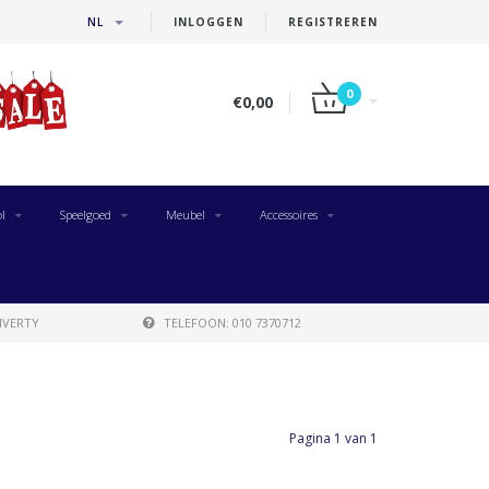
NL
INLOGGEN
REGISTREREN
0
€0,00
l
Speelgoed
Meubel
Accessoires
IVERTY
TELEFOON: 010 7370712
Pagina 1 van 1