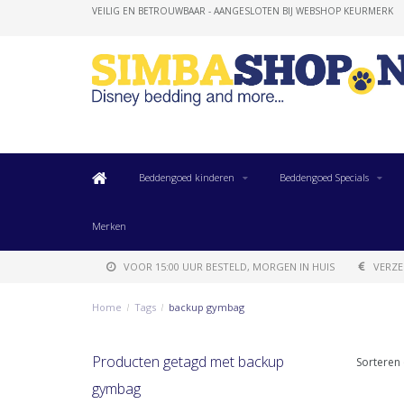
VEILIG EN BETROUWBAAR - AANGESLOTEN BIJ WEBSHOP KEURMERK
Beddengoed kinderen
Beddengoed Specials
Merken
VOOR 15:00 UUR BESTELD, MORGEN IN HUIS
VERZE
Home
/
Tags
/
backup gymbag
Producten getagd met backup
Sorteren 
gymbag