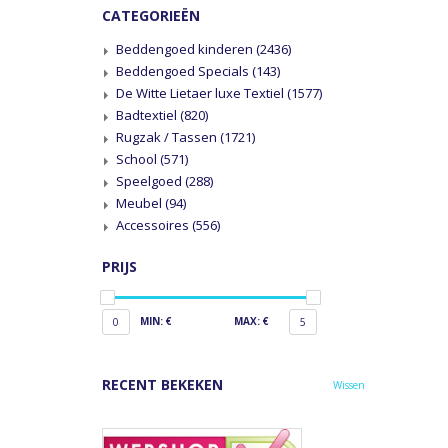
CATEGORIEËN
Beddengoed kinderen
(2436)
Beddengoed Specials
(143)
De Witte Lietaer luxe Textiel
(1577)
Badtextiel
(820)
Rugzak / Tassen
(1721)
School
(571)
Speelgoed
(288)
Meubel
(94)
Accessoires
(556)
PRIJS
MIN: €
MAX: €
0
5
RECENT BEKEKEN
Wissen