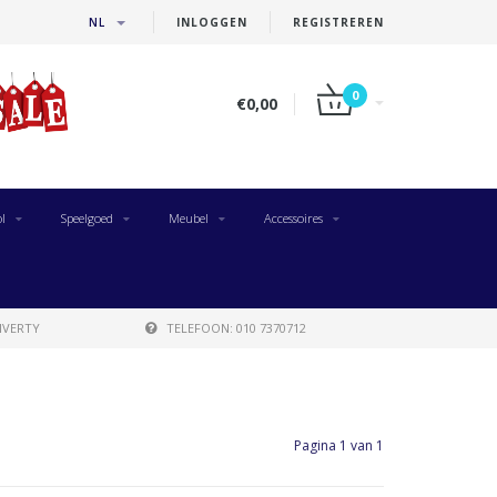
NL
INLOGGEN
REGISTREREN
0
€0,00
l
Speelgoed
Meubel
Accessoires
IVERTY
TELEFOON: 010 7370712
Pagina 1 van 1