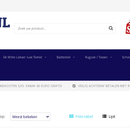
De Witte Lietaer luxe Textiel
Badtextiel
Rugzak / Tassen
Schoo
NDKOSTEN 5,95. VANAF 60 EURO GRATIS
VEILIG ACHTERAF BETALEN MET R
op:
Foto-tabel
Lijst