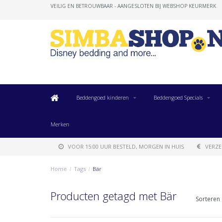
VEILIG EN BETROUWBAAR - AANGESLOTEN BIJ WEBSHOP KEURMERK
Beddengoed kinderen
Beddengoed Specials
Merken
VOOR 15:00 UUR BESTELD, MORGEN IN HUIS
VERZE
Home
/
Tags
/
Bär
Producten getagd met Bär
Sorteren 