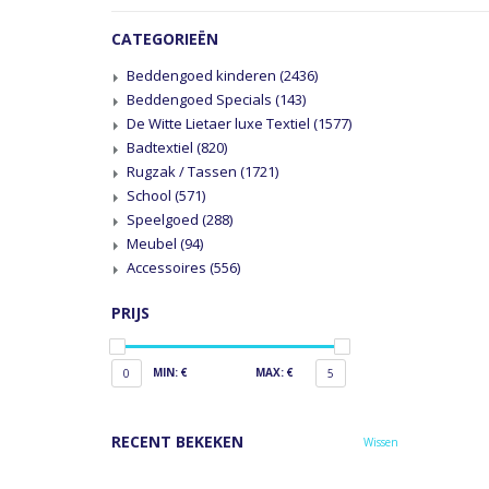
CATEGORIEËN
Beddengoed kinderen
(2436)
Beddengoed Specials
(143)
De Witte Lietaer luxe Textiel
(1577)
Badtextiel
(820)
Rugzak / Tassen
(1721)
School
(571)
Speelgoed
(288)
Meubel
(94)
Accessoires
(556)
PRIJS
MIN: €
MAX: €
0
5
RECENT BEKEKEN
Wissen