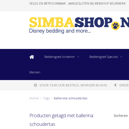
VEILIG EN BETROUWBAAR - AANGESLOTEN BIJ WEBSHOP KEURMERK
Beddengoed kinderen
Beddengoed Specials
Merken
VOOR 15:00 UUR BESTELD, MORGEN IN HUIS
VERZE
Home
/
Tags
/
ballerina schoudertas
Producten getagd met ballerina
Sorteren 
schoudertas