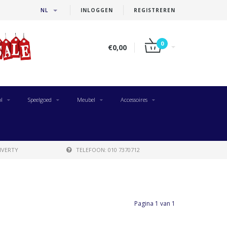
NL
INLOGGEN
REGISTREREN
0
€0,00
l
Speelgoed
Meubel
Accessoires
IVERTY
TELEFOON: 010 7370712
Pagina 1 van 1