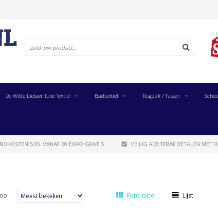
De Witte Lietaer luxe Textiel
Badtextiel
Rugzak / Tassen
Schoo
NDKOSTEN 5,95. VANAF 60 EURO GRATIS
VEILIG ACHTERAF BETALEN MET R
op:
Foto-tabel
Lijst