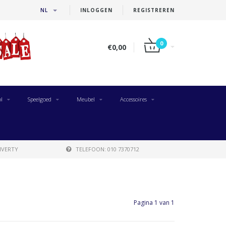
NL
INLOGGEN
REGISTREREN
0
€0,00
l
Speelgoed
Meubel
Accessoires
IVERTY
TELEFOON: 010 7370712
Pagina 1 van 1