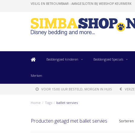
VEILIG EN BETROUWBAAR - AANGESLOTEN BIJ WEBSHOP KEURMERK
Beddengoed kinderen
Beddengoed Specials
Merken
VOOR 15:00 UUR BESTELD, MORGEN IN HUIS
VERZE
Home
/
Tags
/
ballet servies
Producten getagd met ballet servies
Sorteren 