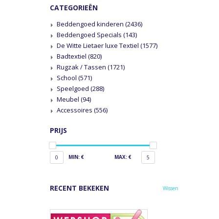
CATEGORIEËN
Beddengoed kinderen
(2436)
Beddengoed Specials
(143)
De Witte Lietaer luxe Textiel
(1577)
Badtextiel
(820)
Rugzak / Tassen
(1721)
School
(571)
Speelgoed
(288)
Meubel
(94)
Accessoires
(556)
PRIJS
MIN: €
MAX: €
0
5
RECENT BEKEKEN
Wissen