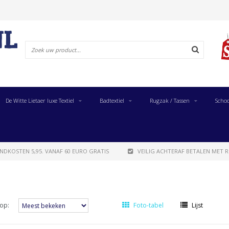
De Witte Lietaer luxe Textiel
Badtextiel
Rugzak / Tassen
Schoo
NDKOSTEN 5,95. VANAF 60 EURO GRATIS
VEILIG ACHTERAF BETALEN MET R
op:
Foto-tabel
Lijst