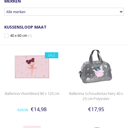
MERKEN
KUSSENSLOOP MAAT
40 x 60 cm
(1)
SALE
Ballerina Vloerkleed 80 x 120 cm
Ballerina Schoudertas Fairy 40 x
25 cm Polyester
€14,98
€17,95
€29,95