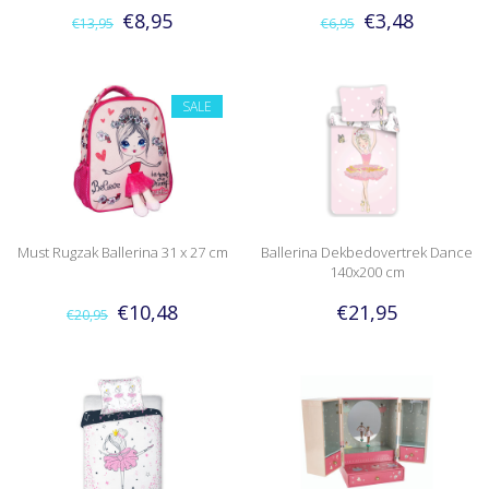
€8,95
€3,48
€13,95
€6,95
SALE
Must Rugzak Ballerina 31 x 27 cm
Ballerina Dekbedovertrek Dance
140x200 cm
€10,48
€21,95
€20,95