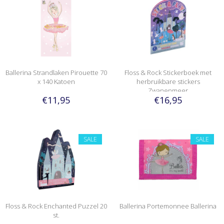
Ballerina Strandlaken Pirouette 70
Floss & Rock Stickerboek met
x 140 Katoen
herbruikbare stickers
Zwanenmeer
€11,95
€16,95
SALE
SALE
Floss & Rock Enchanted Puzzel 20
Ballerina Portemonnee Ballerina
st.