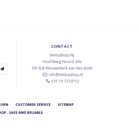
CONTACT
SimbaShop.NL
Hoofdweg-Noord 39a
2913LB
Nieuwerkerk aan den IJssel
info@simbashop.nl
+31 10 7370712
TURN
CUSTOMER SERVICE
SITEMAP
OP - SAFE AND RELIABLE