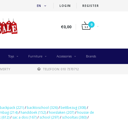
EN
LOGIN
REGISTER
0
€0,00
Toys
Furniture
Accessories
Brands
IVERTY
TELEFOON: 010 7370712
backpack
(221)
/
backtoschool
(326)
/
bettbezug
(308)
/
ymbag
(214)
/
handdoek
(152)
/
hoeslaken
(207)
/
housse de
k
(612)
/
sac a dos
(167)
/
school
(297)
/
schooltas
(380)
/