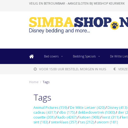
VEILIG EN BETROUWBAAR - AANGESLOTEN BIJ WEBSHOP KEURMERK
Bed covers
Bedding Specials
De Witte Liet
VOOR 15:00 UUR BESTELD, MORGEN IN HUIS
VERZE
Home
/
Tags
Tags
Animal Pictures
(159)
/
De Witte Lietaer
(420)
/
Disney
(413)
cadeau
(4317)
/
dbo
(175)
/
dekbedovertrek
(1000)
/
dier
(
couette
(301)
/
kado
(4267)
/
katoen
(908)
/
kerst
(311)
/
ker
sint
(183)
/
sinterklaas
(357)
/
tas
(212)
/
unicorn
(181)