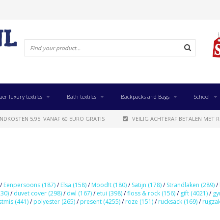
aer luxury textiles
Bath textiles
Backpacks and Bags
School
NDKOSTEN 5,95. VANAF 60 EURO GRATIS
VEILIG ACHTERAF BETALEN MET R
/
Eenpersoons
(187)
/
Elsa
(158)
/
Mood!t
(180)
/
Satijn
(178)
/
Strandlaken
(289)
/
230)
/
duvet cover
(298)
/
dwl
(167)
/
etui
(398)
/
floss & rock
(156)
/
gift
(4021)
/
g
stmis
(441)
/
polyester
(265)
/
present
(4255)
/
roze
(151)
/
rucksack
(169)
/
rugza