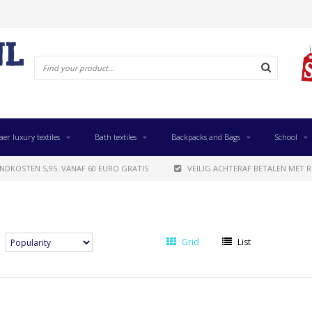
aer luxury textiles
Bath textiles
Backpacks and Bags
School
NDKOSTEN 5,95. VANAF 60 EURO GRATIS
VEILIG ACHTERAF BETALEN MET R
Grid
List