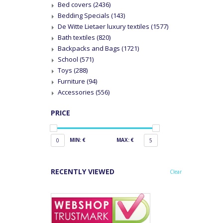
Bed covers
(2436)
Bedding Specials
(143)
De Witte Lietaer luxury textiles
(1577)
Bath textiles
(820)
Backpacks and Bags
(1721)
School
(571)
Toys
(288)
Furniture
(94)
Accessories
(556)
PRICE
MIN: €
MAX: €
0
5
RECENTLY VIEWED
Clear