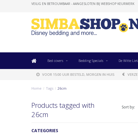
VEILIG EN BETROUWBAAR - AANGESLOTEN BIJ WEBSHOP KEURMERK
Bed covers
Bedding Specials
De Witte Liet
VOOR 15:00 UUR BESTELD, MORGEN IN HUIS
VERZE
Home
/
Tags
/
26cm
Products tagged with
Sort by:
26cm
CATEGORIES