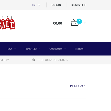
EN
LOGIN
REGISTER
0
€0,00
Toys
Furniture
Accessories
Brands
IVERTY
TELEFOON: 010 7370712
Page 1 of 1