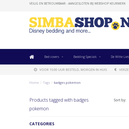
VEILIG EN BETROUWBAAR - AANGESLOTEN BIJ WEBSHOP KEURMERK
Bed covers
Bedding Specials
De Witte Liet
VOOR 15:00 UUR BESTELD, MORGEN IN HUIS
VERZE
Home
/
Tags
/
badges pokemon
Products tagged with badges
Sort by:
pokemon
CATEGORIES