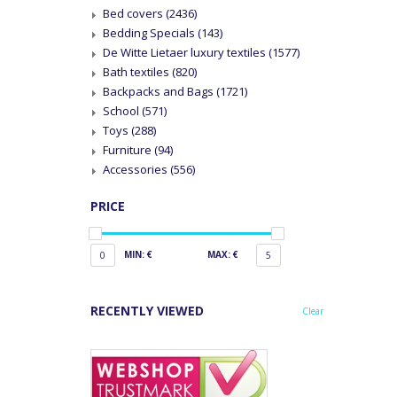
Bed covers
(2436)
Bedding Specials
(143)
De Witte Lietaer luxury textiles
(1577)
Bath textiles
(820)
Backpacks and Bags
(1721)
School
(571)
Toys
(288)
Furniture
(94)
Accessories
(556)
PRICE
MIN: €
MAX: €
0
5
RECENTLY VIEWED
Clear