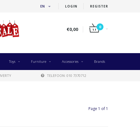
EN
LOGIN
REGISTER
0
€0,00
Toys
Furniture
Accessories
Brands
IVERTY
TELEFOON: 010 7370712
Page 1 of 1