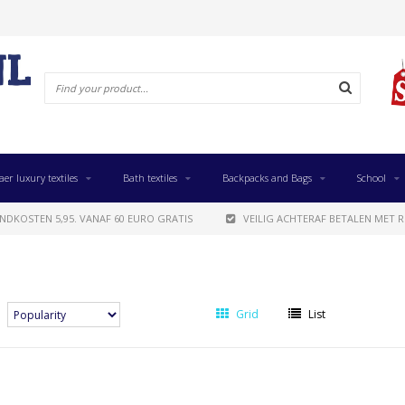
aer luxury textiles
Bath textiles
Backpacks and Bags
School
NDKOSTEN 5,95. VANAF 60 EURO GRATIS
VEILIG ACHTERAF BETALEN MET R
Grid
List