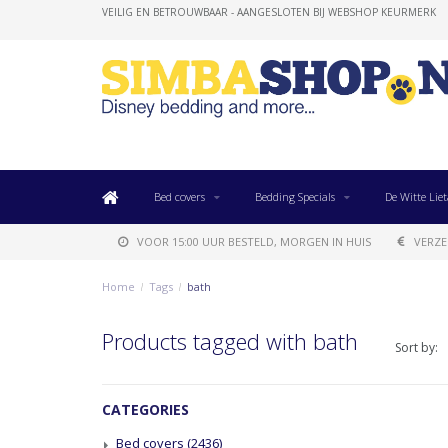
VEILIG EN BETROUWBAAR - AANGESLOTEN BIJ WEBSHOP KEURMERK
Bed covers
Bedding Specials
De Witte Liet
VOOR 15:00 UUR BESTELD, MORGEN IN HUIS
VERZE
Home
/
Tags
/
bath
Products tagged with bath
Sort by:
CATEGORIES
Bed covers
(2436)