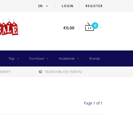
EN
LOGIN
REGISTER
0
€0,00
Toys
Furniture
Accessories
Brands
IVERTY
TELEFOON: 010 7370712
Page 1 of 1