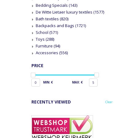
Bedding Specials
(143)
De Witte Lietaer luxury textiles
(1577)
Bath textiles
(820)
Backpacks and Bags
(1721)
School
(571)
Toys
(288)
Furniture
(94)
Accessories
(556)
PRICE
MIN: €
MAX: €
0
5
RECENTLY VIEWED
Clear